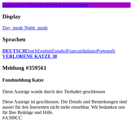
Home
Liste
Gefunden
Vermisst
Einstellungen
Display
Day_mode
Night_mode
Sprachen
DEUTSCH
Dutch
English
Español
Français
Italiano
Português
VERLORENE KATZE 30
Meldung #359561
Fundmeldung Katze
Diese Anzeige wurde durch den Tierhalter geschlossen
Diese Anzeige ist geschlossen. Die Details und Bemerkungen sind
ausser für den Inserenten nicht mehr einsehbar. Wir bedanken uns
für Ihre Beiträge und Hilfe.
#A300CC